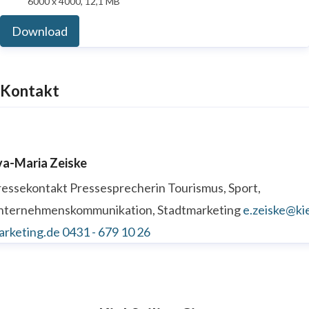
6000 x 4000, 12,1 MB
Download
Kontakt
va-Maria Zeiske
ressekontakt
Pressesprecherin
Tourismus, Sport,
nternehmenskommunikation, Stadtmarketing
e.zeiske@kie
arketing.de
0431 - 679 10 26