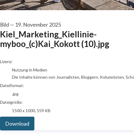
Bild
—
19. November 2025
Kiel_Marketing_Kiellinie-
myboo_(c)Kai_Kokott (10).jpg
go to media item
Lizenz:
Nutzung in Medien
Die Inhalte können von Journalisten, Bloggern, Kolumnisten, Sch
Dateiformat:
.jpg
Dateigröße:
1500 x 1000, 559 KB
Download