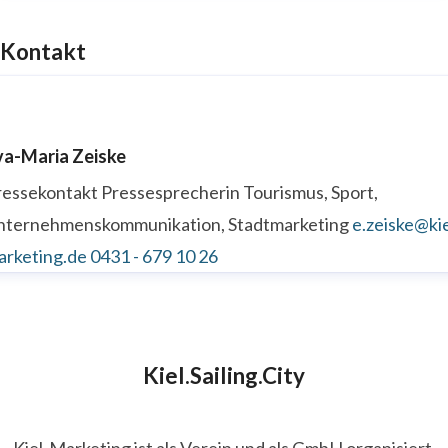
Kontakt
va-Maria Zeiske
ressekontakt
Pressesprecherin
Tourismus, Sport,
nternehmenskommunikation, Stadtmarketing
e.zeiske@kie
arketing.de
0431 - 679 10 26
Kiel.Sailing.City