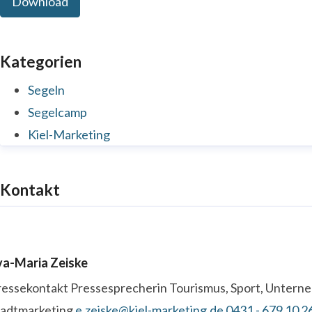
Download
Kategorien
Segeln
Segelcamp
Kiel-Marketing
Kontakt
va-Maria Zeiske
ressekontakt
Pressesprecherin
Tourismus, Sport, Unter
tadtmarketing
e.zeiske@kiel-marketing.de
0431 - 679 10 2