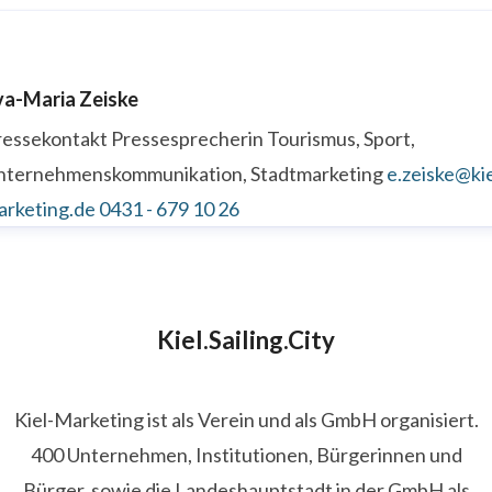
va-Maria Zeiske
ressekontakt
Pressesprecherin
Tourismus, Sport,
nternehmenskommunikation, Stadtmarketing
e.zeiske@kie
arketing.de
0431 - 679 10 26
Kiel.Sailing.City
Kiel-Marketing ist als Verein und als GmbH organisiert.
400 Unternehmen, Institutionen, Bürgerinnen und
Bürger, sowie die Landeshauptstadt in der GmbH als