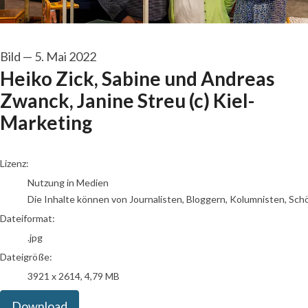
Bild
—
5. Mai 2022
Heiko Zick, Sabine und Andreas
Zwanck, Janine Streu (c) Kiel-
Marketing
go to media item
Lizenz:
Nutzung in Medien
Die Inhalte können von Journalisten, Bloggern, Kolumnisten, Sch
Dateiformat:
.jpg
Dateigröße:
3921 x 2614, 4,79 MB
Download