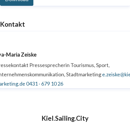
Kontakt
va-Maria Zeiske
ressekontakt
Pressesprecherin
Tourismus, Sport,
nternehmenskommunikation, Stadtmarketing
e.zeiske@kie
arketing.de
0431 - 679 10 26
Kiel.Sailing.City