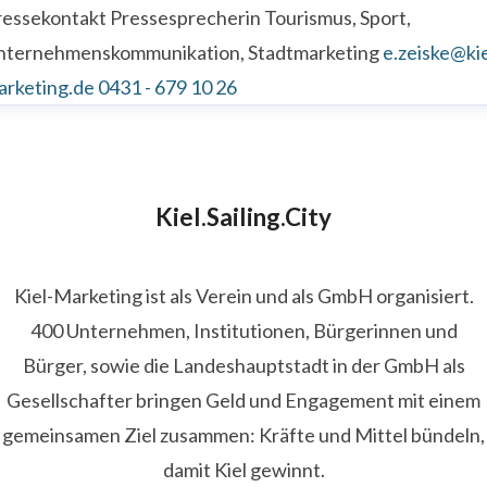
ressekontakt
Pressesprecherin
Tourismus, Sport,
nternehmenskommunikation, Stadtmarketing
e.zeiske@kie
arketing.de
0431 - 679 10 26
Kiel.Sailing.City
Kiel-Marketing ist als Verein und als GmbH organisiert.
400 Unternehmen, Institutionen, Bürgerinnen und
Bürger, sowie die Landeshauptstadt in der GmbH als
Gesellschafter bringen Geld und Engagement mit einem
gemeinsamen Ziel zusammen: Kräfte und Mittel bündeln,
damit Kiel gewinnt.