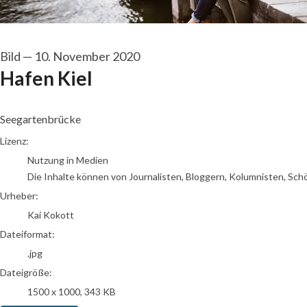
Bild
—
10. November 2020
Hafen Kiel
Seegartenbrücke
Kai Kokott
Lizenz:
Nutzung in Medien
Die Inhalte können von Journalisten, Bloggern, Kolumnisten, Sch
Urheber:
Kai Kokott
Dateiformat:
.jpg
Dateigröße:
1500 x 1000, 343 KB