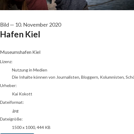
Bild
—
10. November 2020
Hafen Kiel
Museumshafen Kiel
Kai Kokott
Lizenz:
Nutzung in Medien
Die Inhalte können von Journalisten, Bloggern, Kolumnisten, Sch
Urheber:
Kai Kokott
Dateiformat:
.jpg
Dateigröße:
1500 x 1000, 444 KB