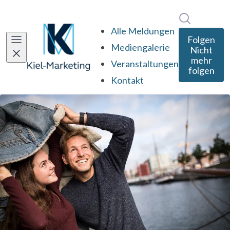
Im Newsro
Alle Meldungen
Folgen
Mediengalerie
Nicht
mehr
Veranstaltungen
folgen
Kontakt