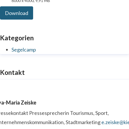
6000 x 4000, 9,91 MB
Download
Kategorien
Segelcamp
Kontakt
va-Maria Zeiske
ressekontakt
Pressesprecherin
Tourismus, Sport,
nternehmenskommunikation, Stadtmarketing
e.zeiske@kie