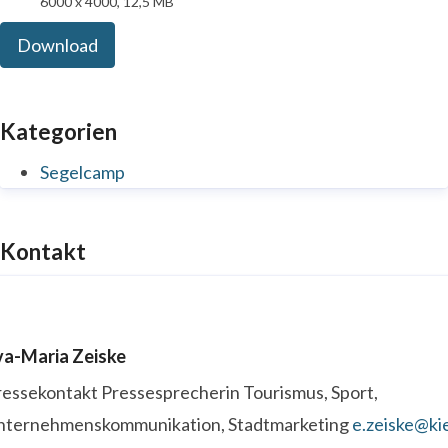
6000 x 4000, 12,5 MB
Download
Kategorien
Segelcamp
Kontakt
va-Maria Zeiske
ressekontakt
Pressesprecherin
Tourismus, Sport,
nternehmenskommunikation, Stadtmarketing
e.zeiske@kie