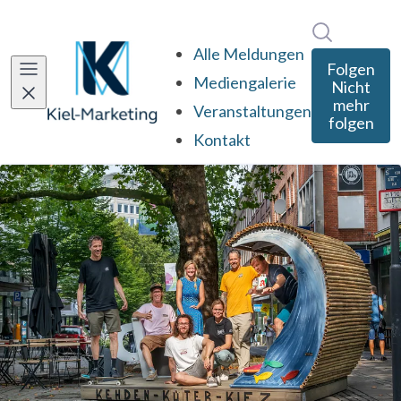
Im Newsro
Alle Meldungen
Folgen
Mediengalerie
Nicht
mehr
Veranstaltungen
folgen
Kontakt