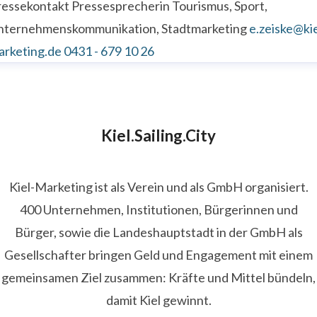
ressekontakt
Pressesprecherin
Tourismus, Sport,
nternehmenskommunikation, Stadtmarketing
e.zeiske@kie
arketing.de
0431 - 679 10 26
Kiel.Sailing.City
Kiel-Marketing ist als Verein und als GmbH organisiert.
400 Unternehmen, Institutionen, Bürgerinnen und
Bürger, sowie die Landeshauptstadt in der GmbH als
Gesellschafter bringen Geld und Engagement mit einem
gemeinsamen Ziel zusammen: Kräfte und Mittel bündeln,
damit Kiel gewinnt.