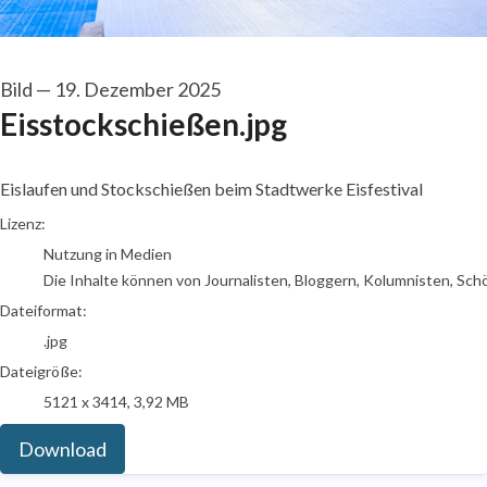
Bild
—
19. Dezember 2025
Eisstockschießen.jpg
Eislaufen und Stockschießen beim Stadtwerke Eisfestival
go to media item
Lizenz:
Nutzung in Medien
Die Inhalte können von Journalisten, Bloggern, Kolumnisten, Sch
Dateiformat:
.jpg
Dateigröße:
5121 x 3414, 3,92 MB
Download