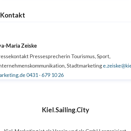
Kontakt
va-Maria Zeiske
ressekontakt
Pressesprecherin
Tourismus, Sport,
nternehmenskommunikation, Stadtmarketing
e.zeiske@kie
arketing.de
0431 - 679 10 26
Kiel.Sailing.City