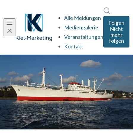
Im Newsro
Alle Meldungen
Folgen
Mediengalerie
Nicht
mehr
Veranstaltungen
folgen
Kontakt