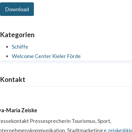
Download
Kategorien
Schiffe
Welcome Center Kieler Förde
Kontakt
va-Maria Zeiske
ressekontakt
Pressesprecherin
Tourismus, Sport,
nternehmenskommunikation, Stadtmarketing
e.zeiske@kie