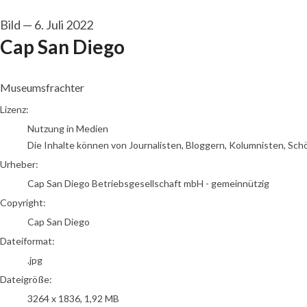
Bild
—
6. Juli 2022
Cap San Diego
Museumsfrachter
Cap San Diego Betriebsgesellschaft mbH - gemeinnützig
Lizenz:
Nutzung in Medien
Die Inhalte können von Journalisten, Bloggern, Kolumnisten, Sch
Urheber:
Cap San Diego Betriebsgesellschaft mbH - gemeinnützig
Copyright:
Cap San Diego
Dateiformat:
.jpg
Dateigröße:
3264 x 1836, 1,92 MB