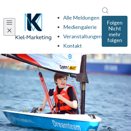
Im Newsro
Alle Meldungen
Folgen
Mediengalerie
Nicht
mehr
Veranstaltungen
folgen
Kontakt