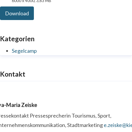
6000 x 4000, 3,83 MB
Download
Kategorien
Segelcamp
Kontakt
va-Maria Zeiske
ressekontakt
Pressesprecherin
Tourismus, Sport,
nternehmenskommunikation, Stadtmarketing
e.zeiske@kie