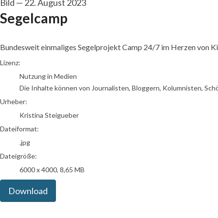
Bild
—
22. August 2023
Segelcamp
Bundesweit einmaliges Segelprojekt Camp 24/7 im Herzen von Kiel,
Kristina Steigueber
Lizenz:
Nutzung in Medien
Die Inhalte können von Journalisten, Bloggern, Kolumnisten, Sch
Urheber:
Kristina Steigueber
Dateiformat:
.jpg
Dateigröße:
6000 x 4000, 8,65 MB
Download