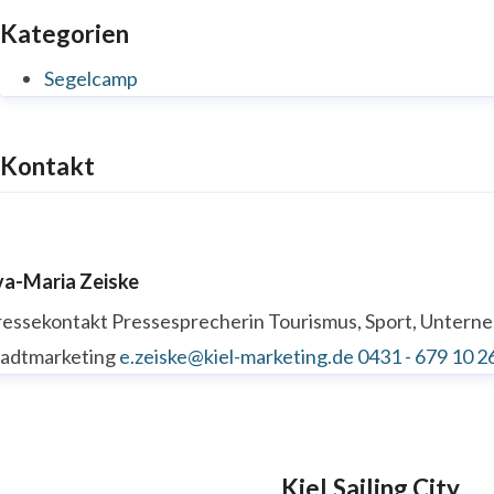
Kategorien
Segelcamp
Kontakt
va-Maria Zeiske
ressekontakt
Pressesprecherin
Tourismus, Sport, Unter
tadtmarketing
e.zeiske@kiel-marketing.de
0431 - 679 10 2
Kiel.Sailing.City