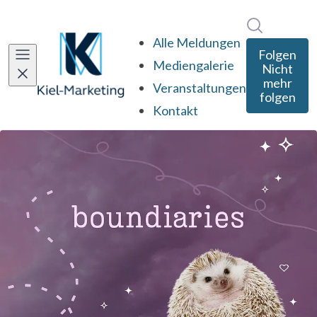
Im Newsro
Alle Meldungen
Folgen
Mediengalerie
Nicht
mehr
Veranstaltungen
folgen
Kontakt