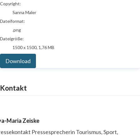
Copyright:
Sanna Maler
Dateiformat:
.png
Dateigröße:
1500 x 1500, 1,76 MB
Download
Kontakt
va-Maria Zeiske
ressekontakt
Pressesprecherin
Tourismus, Sport,