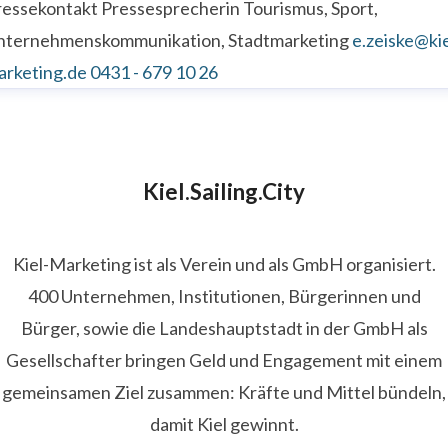
ressekontakt
Pressesprecherin
Tourismus, Sport,
nternehmenskommunikation, Stadtmarketing
e.zeiske@kie
arketing.de
0431 - 679 10 26
Kiel.Sailing.City
Kiel-Marketing ist als Verein und als GmbH organisiert.
400 Unternehmen, Institutionen, Bürgerinnen und
Bürger, sowie die Landeshauptstadt in der GmbH als
Gesellschafter bringen Geld und Engagement mit einem
gemeinsamen Ziel zusammen: Kräfte und Mittel bündeln,
damit Kiel gewinnt.