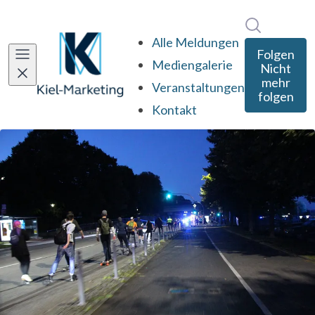
Im Newsro
Alle Meldungen
Folgen
Mediengalerie
Nicht
mehr
Veranstaltungen
folgen
Kontakt