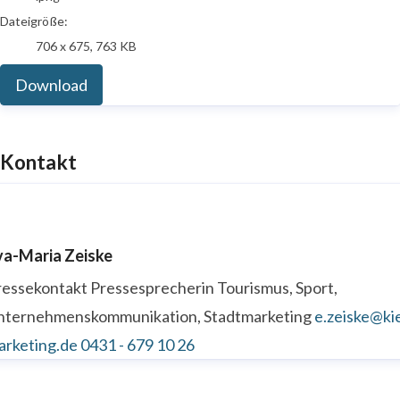
Dateigröße:
706 x 675, 763 KB
Download
Kontakt
va-Maria Zeiske
ressekontakt
Pressesprecherin
Tourismus, Sport,
nternehmenskommunikation, Stadtmarketing
e.zeiske@kie
arketing.de
0431 - 679 10 26