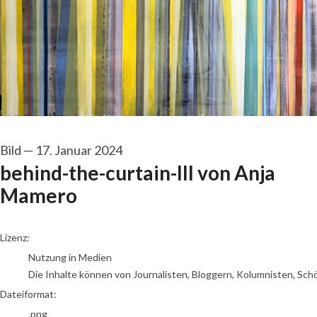
Bild
—
17. Januar 2024
behind-the-curtain-III von Anja
Mamero
go to media item
Lizenz:
Nutzung in Medien
Die Inhalte können von Journalisten, Bloggern, Kolumnisten, Sch
Dateiformat:
.png