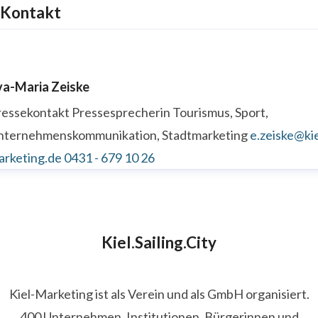
Kontakt
va-Maria Zeiske
ressekontakt
Pressesprecherin
Tourismus, Sport,
nternehmenskommunikation, Stadtmarketing
e.zeiske@kie
arketing.de
0431 - 679 10 26
Kiel.Sailing.City
Kiel-Marketing ist als Verein und als GmbH organisiert.
400 Unternehmen, Institutionen, Bürgerinnen und