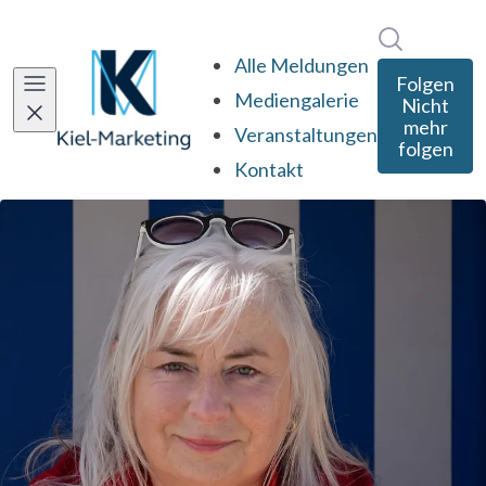
Im Newsro
Alle Meldungen
Folgen
Mediengalerie
Nicht
mehr
Veranstaltungen
folgen
Kontakt