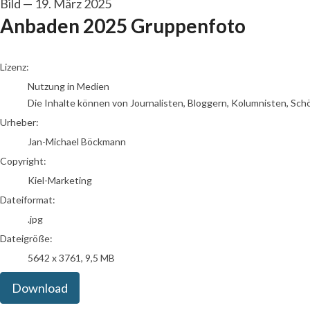
Bild
—
19. März 2025
Anbaden 2025 Gruppenfoto
Jan-Michael Böckmann
Lizenz:
Nutzung in Medien
Die Inhalte können von Journalisten, Bloggern, Kolumnisten, Sch
Urheber:
Jan-Michael Böckmann
Copyright:
Kiel-Marketing
Dateiformat:
.jpg
Dateigröße:
5642 x 3761, 9,5 MB
Download