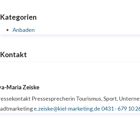
Kategorien
Anbaden
Kontakt
va-Maria Zeiske
ressekontakt
Pressesprecherin
Tourismus, Sport, Unter
tadtmarketing
e.zeiske@kiel-marketing.de
0431 - 679 10 2