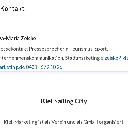
Kontakt
va-Maria Zeiske
ressekontakt
Pressesprecherin
Tourismus, Sport,
nternehmenskommunikation, Stadtmarketing
e.zeiske@kie
arketing.de
0431 - 679 10 26
Kiel.Sailing.City
Kiel-Marketing ist als Verein und als GmbH organisiert.