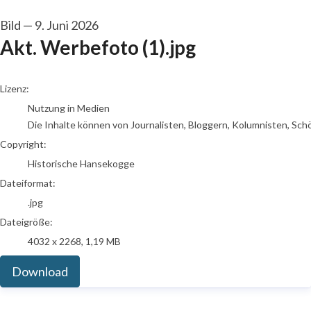
Bild
—
9. Juni 2026
Akt. Werbefoto (1).jpg
go to media item
Lizenz:
Nutzung in Medien
Die Inhalte können von Journalisten, Bloggern, Kolumnisten, Sch
Copyright:
Historische Hansekogge
Dateiformat:
.jpg
Dateigröße:
4032 x 2268, 1,19 MB
Download