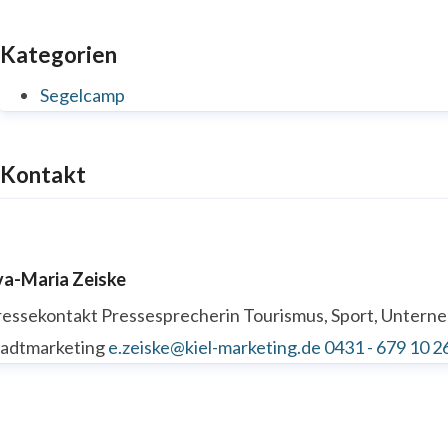
Kategorien
Segelcamp
Kontakt
va-Maria Zeiske
ressekontakt
Pressesprecherin
Tourismus, Sport, Unter
tadtmarketing
e.zeiske@kiel-marketing.de
0431 - 679 10 2