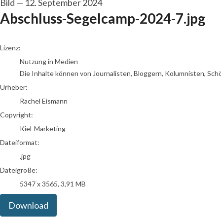
Bild
—
12. September 2024
Abschluss-Segelcamp-2024-7.jpg
Rachel Eismann
Lizenz:
Nutzung in Medien
Die Inhalte können von Journalisten, Bloggern, Kolumnisten, Sch
Urheber:
Rachel Eismann
Copyright:
Kiel-Marketing
Dateiformat:
.jpg
Dateigröße:
5347 x 3565, 3,91 MB
Download