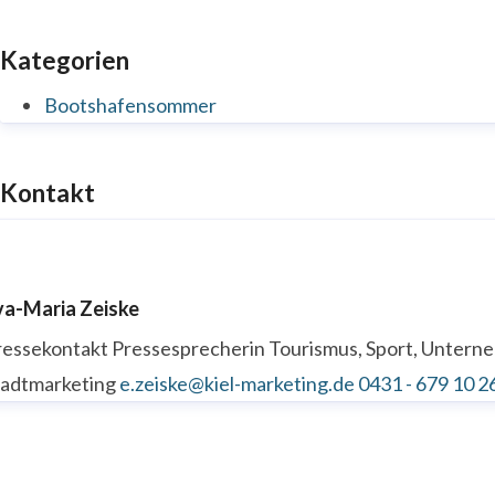
Kategorien
Bootshafensommer
Kontakt
va-Maria Zeiske
ressekontakt
Pressesprecherin
Tourismus, Sport, Unter
tadtmarketing
e.zeiske@kiel-marketing.de
0431 - 679 10 2