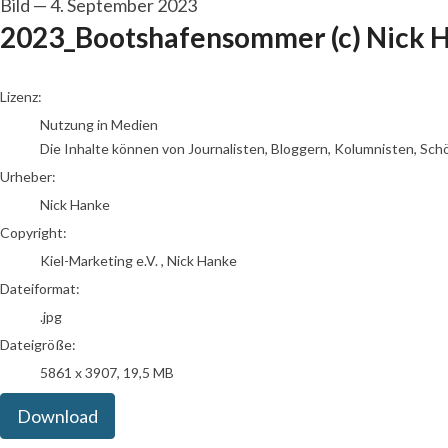
Bild
—
4. September 2023
2023_Bootshafensommer (c) Nick Ha
Nick Hanke
Lizenz:
Nutzung in Medien
Die Inhalte können von Journalisten, Bloggern, Kolumnisten, Sch
Urheber:
Nick Hanke
Copyright:
Kiel-Marketing e.V. , Nick Hanke
Dateiformat:
.jpg
Dateigröße:
5861 x 3907, 19,5 MB
Download