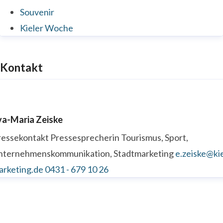
Souvenir
Kieler Woche
Kontakt
va-Maria Zeiske
ressekontakt
Pressesprecherin
Tourismus, Sport,
nternehmenskommunikation, Stadtmarketing
e.zeiske@kie
arketing.de
0431 - 679 10 26