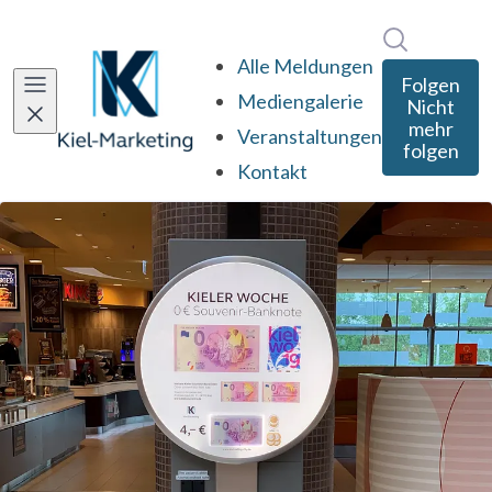
Im Newsro
Alle Meldungen
Folgen
Mediengalerie
Nicht
mehr
Veranstaltungen
folgen
Kontakt