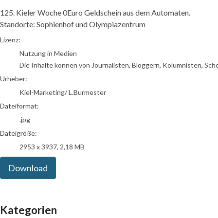
125. Kieler Woche 0Euro Geldschein aus dem Automaten.
Standorte: Sophienhof und Olympiazentrum
Kiel-Marketing/ L.Burmester
Lizenz:
Nutzung in Medien
Die Inhalte können von Journalisten, Bloggern, Kolumnisten, Sch
Urheber:
Kiel-Marketing/ L.Burmester
Dateiformat:
.jpg
Dateigröße:
2953 x 3937, 2,18 MB
Download
Kategorien