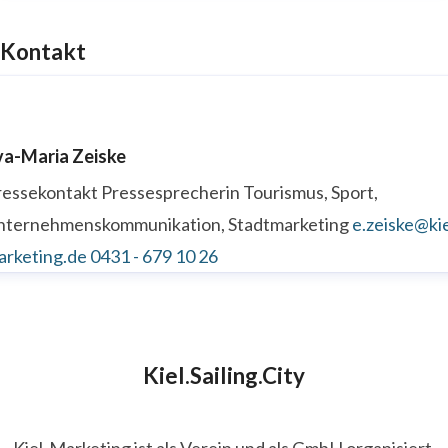
Kontakt
va-Maria Zeiske
ressekontakt
Pressesprecherin
Tourismus, Sport,
nternehmenskommunikation, Stadtmarketing
e.zeiske@kie
arketing.de
0431 - 679 10 26
Kiel.Sailing.City