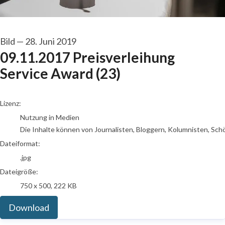
Bild
—
28. Juni 2019
09.11.2017 Preisverleihung
Service Award (23)
go to media item
Lizenz:
Nutzung in Medien
Die Inhalte können von Journalisten, Bloggern, Kolumnisten, Sch
Dateiformat:
.jpg
Dateigröße:
750 x 500, 222 KB
Download