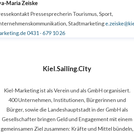
va-Maria Zeiske
ressekontakt
Pressesprecherin
Tourismus, Sport,
nternehmenskommunikation, Stadtmarketing
e.zeiske@kie
arketing.de
0431 - 679 10 26
Kiel.Sailing.City
Kiel-Marketing ist als Verein und als GmbH organisiert.
400 Unternehmen, Institutionen, Bürgerinnen und
Bürger, sowie die Landeshauptstadt in der GmbH als
Gesellschafter bringen Geld und Engagement mit einem
gemeinsamen Ziel zusammen: Kräfte und Mittel bündeln,