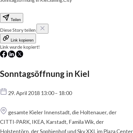
Teilen
Diese Story teilen
Link kopieren
Link wurde kopiert!
Sonntagsöffnung in Kiel
Termin
29. April 2018 13:00 – 18:00
Ort
gesamte Kieler Innenstadt, die Holtenauer, der
CITTI-PARK, IKEA, Karstadt, Famila Wik, der
Holstentörn, der Sophienhof und Sky XXL im Plaza Center