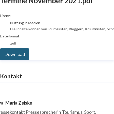
Termine November 2021.pdf
go to media item
Lizenz:
Nutzung in Medien
Die Inhalte können von Journalisten, Bloggern, Kolumnisten, Sch
Dateiformat:
.pdf
Download
Kontakt
va-Maria Zeiske
ressekontakt
Pressesprecherin
Tourismus, Sport,