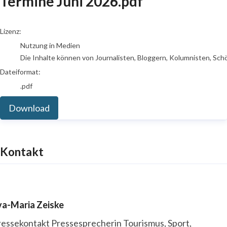
Termine Juni 2026.pdf
go to media item
Lizenz:
Nutzung in Medien
Die Inhalte können von Journalisten, Bloggern, Kolumnisten, Sch
Dateiformat:
.pdf
Download
Kontakt
va-Maria Zeiske
ressekontakt
Pressesprecherin
Tourismus, Sport,