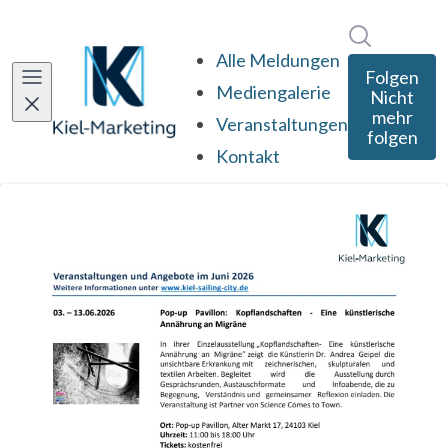
Im Newsro
Alle Meldungen
Folgen
Mediengalerie
Nicht
mehr
Veranstaltungen
folgen
Kontakt