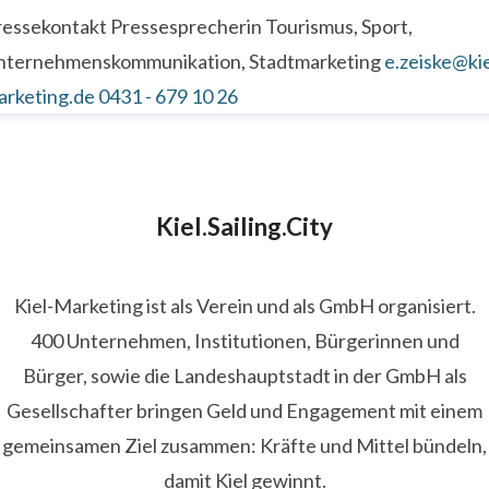
ressekontakt
Pressesprecherin
Tourismus, Sport,
nternehmenskommunikation, Stadtmarketing
e.zeiske@kie
arketing.de
0431 - 679 10 26
Kiel.Sailing.City
Kiel-Marketing ist als Verein und als GmbH organisiert.
400 Unternehmen, Institutionen, Bürgerinnen und
Bürger, sowie die Landeshauptstadt in der GmbH als
Gesellschafter bringen Geld und Engagement mit einem
gemeinsamen Ziel zusammen: Kräfte und Mittel bündeln,
damit Kiel gewinnt.