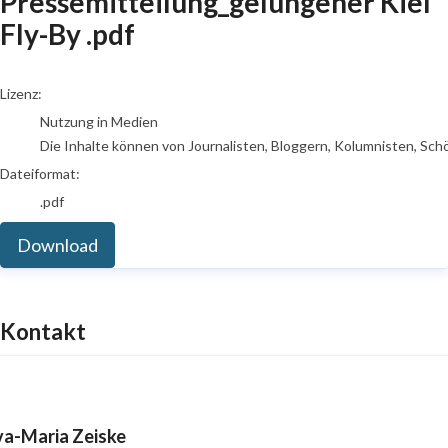
Pressemitteilung_gelungener Kiel
Fly-By .pdf
go to media item
Lizenz:
Nutzung in Medien
Die Inhalte können von Journalisten, Bloggern, Kolumnisten, Sch
Dateiformat:
.pdf
Download
Kontakt
va-Maria Zeiske