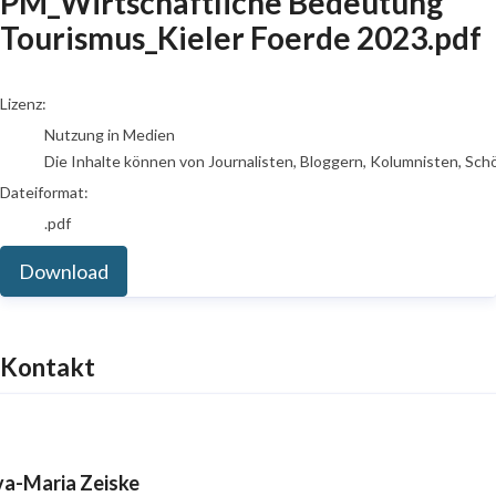
PM_Wirtschaftliche Bedeutung
Tourismus_Kieler Foerde 2023.pdf
go to media item
Lizenz:
Nutzung in Medien
Die Inhalte können von Journalisten, Bloggern, Kolumnisten, Sch
Dateiformat:
.pdf
Download
Kontakt
va-Maria Zeiske