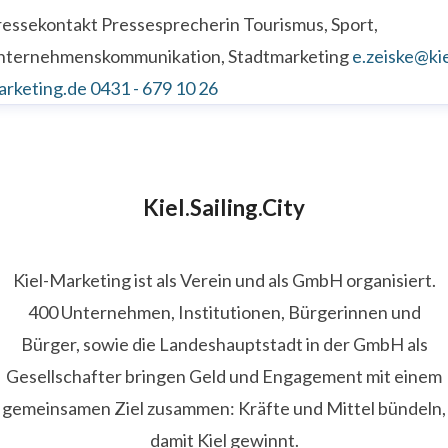
ressekontakt
Pressesprecherin
Tourismus, Sport,
nternehmenskommunikation, Stadtmarketing
e.zeiske@kie
arketing.de
0431 - 679 10 26
Kiel.Sailing.City
Kiel-Marketing ist als Verein und als GmbH organisiert.
400 Unternehmen, Institutionen, Bürgerinnen und
Bürger, sowie die Landeshauptstadt in der GmbH als
Gesellschafter bringen Geld und Engagement mit einem
gemeinsamen Ziel zusammen: Kräfte und Mittel bündeln,
damit Kiel gewinnt.