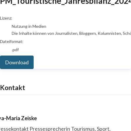
PM_Touristische_Jahresbilanz_202
go to media item
Lizenz:
Nutzung in Medien
Die Inhalte können von Journalisten, Bloggern, Kolumnisten, Sch
Dateiformat:
.pdf
Download
Kontakt
va-Maria Zeiske
ressekontakt
Pressesprecherin
Tourismus, Sport,