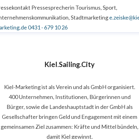
ressekontakt
Pressesprecherin
Tourismus, Sport,
nternehmenskommunikation, Stadtmarketing
e.zeiske@kie
arketing.de
0431 - 679 10 26
Kiel.Sailing.City
Kiel-Marketing ist als Verein und als GmbH organisiert.
400 Unternehmen, Institutionen, Bürgerinnen und
Bürger, sowie die Landeshauptstadt in der GmbH als
Gesellschafter bringen Geld und Engagement mit einem
gemeinsamen Ziel zusammen: Kräfte und Mittel bündeln,
damit Kiel gewinnt.