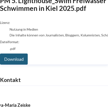
PM 5. Lighthouse_Swim Freiwasser
Schwimmen in Kiel 2025.pdf
go to media item
Lizenz:
Nutzung in Medien
Die Inhalte können von Journalisten, Bloggern, Kolumnisten, Sch
Dateiformat:
.pdf
Download
Kontakt
va-Maria Zeiske