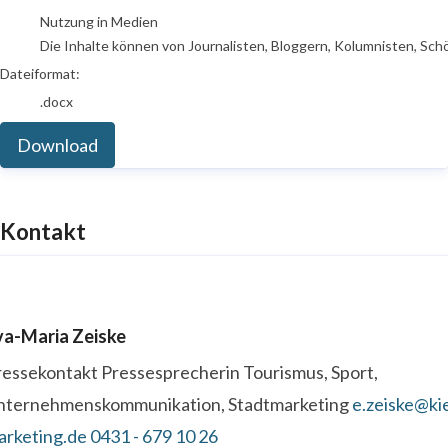
Nutzung in Medien
Die Inhalte können von Journalisten, Bloggern, Kolumnisten, Sch
Dateiformat:
.docx
Download
Kontakt
va-Maria Zeiske
ressekontakt
Pressesprecherin
Tourismus, Sport,
nternehmenskommunikation, Stadtmarketing
e.zeiske@kie
arketing.de
0431 - 679 10 26