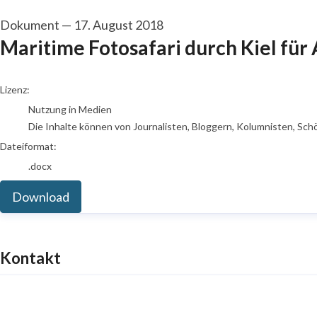
Dokument
—
17. August 2018
Maritime Fotosafari durch Kiel für
go to media item
Lizenz:
Nutzung in Medien
Die Inhalte können von Journalisten, Bloggern, Kolumnisten, Sch
Dateiformat:
.docx
Download
Kontakt