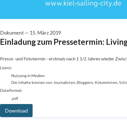
Dokument
—
15. März 2019
Einladung zum Pressetermin: Living
Presse- und Fototermin - erstmals nach 1 1/2 Jahren wieder Zwis
go to media item
Lizenz:
Nutzung in Medien
Die Inhalte können von Journalisten, Bloggern, Kolumnisten, Sch
Dateiformat:
.pdf
Download