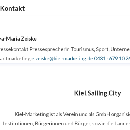
Kontakt
va-Maria Zeiske
ressekontakt
Pressesprecherin
Tourismus, Sport, Unter
tadtmarketing
e.zeiske@kiel-marketing.de
0431 - 679 10 2
Kiel.Sailing.City
Kiel-Marketing ist als Verein und als GmbH organis
Institutionen, Bürgerinnen und Bürger, sowie die Lande